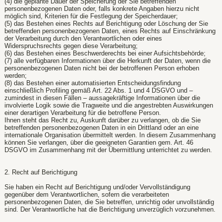
(4) die geplante Dauer der Speicherung der Sie betreffenden
personenbezogenen Daten oder, falls konkrete Angaben hierzu nicht
möglich sind, Kriterien für die Festlegung der Speicherdauer;
(5) das Bestehen eines Rechts auf Berichtigung oder Löschung der Sie
betreffenden personenbezogenen Daten, eines Rechts auf Einschränkung
der Verarbeitung durch den Verantwortlichen oder eines
Widerspruchsrechts gegen diese Verarbeitung;
(6) das Bestehen eines Beschwerderechts bei einer Aufsichtsbehörde;
(7) alle verfügbaren Informationen über die Herkunft der Daten, wenn die
personenbezogenen Daten nicht bei der betroffenen Person erhoben
werden;
(8) das Bestehen einer automatisierten Entscheidungsfindung
einschließlich Profiling gemäß Art. 22 Abs. 1 und 4 DSGVO und –
zumindest in diesen Fällen – aussagekräftige Informationen über die
involvierte Logik sowie die Tragweite und die angestrebten Auswirkungen
einer derartigen Verarbeitung für die betroffene Person.
Ihnen steht das Recht zu, Auskunft darüber zu verlangen, ob die Sie
betreffenden personenbezogenen Daten in ein Drittland oder an eine
internationale Organisation übermittelt werden. In diesem Zusammenhang
können Sie verlangen, über die geeigneten Garantien gem. Art. 46
DSGVO im Zusammenhang mit der Übermittlung unterrichtet zu werden.
2. Recht auf Berichtigung
Sie haben ein Recht auf Berichtigung und/oder Vervollständigung
gegenüber dem Verantwortlichen, sofern die verarbeiteten
personenbezogenen Daten, die Sie betreffen, unrichtig oder unvollständig
sind. Der Verantwortliche hat die Berichtigung unverzüglich vorzunehmen.