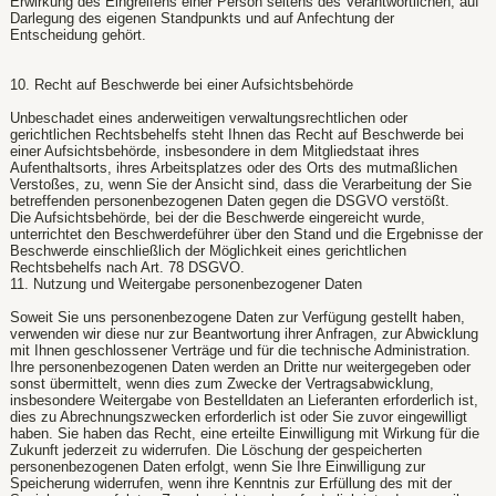
Erwirkung des Eingreifens einer Person seitens des Verantwortlichen, auf
Darlegung des eigenen Standpunkts und auf Anfechtung der
Entscheidung gehört.
10. Recht auf Beschwerde bei einer Aufsichtsbehörde
Unbeschadet eines anderweitigen verwaltungsrechtlichen oder
gerichtlichen Rechtsbehelfs steht Ihnen das Recht auf Beschwerde bei
einer Aufsichtsbehörde, insbesondere in dem Mitgliedstaat ihres
Aufenthaltsorts, ihres Arbeitsplatzes oder des Orts des mutmaßlichen
Verstoßes, zu, wenn Sie der Ansicht sind, dass die Verarbeitung der Sie
betreffenden personenbezogenen Daten gegen die DSGVO verstößt.
Die Aufsichtsbehörde, bei der die Beschwerde eingereicht wurde,
unterrichtet den Beschwerdeführer über den Stand und die Ergebnisse der
Beschwerde einschließlich der Möglichkeit eines gerichtlichen
Rechtsbehelfs nach Art. 78 DSGVO.
11. Nutzung und Weitergabe personenbezogener Daten
Soweit Sie uns personenbezogene Daten zur Verfügung gestellt haben,
verwenden wir diese nur zur Beantwortung ihrer Anfragen, zur Abwicklung
mit Ihnen geschlossener Verträge und für die technische Administration.
Ihre personenbezogenen Daten werden an Dritte nur weitergegeben oder
sonst übermittelt, wenn dies zum Zwecke der Vertragsabwicklung,
insbesondere Weitergabe von Bestelldaten an Lieferanten erforderlich ist,
dies zu Abrechnungszwecken erforderlich ist oder Sie zuvor eingewilligt
haben. Sie haben das Recht, eine erteilte Einwilligung mit Wirkung für die
Zukunft jederzeit zu widerrufen. Die Löschung der gespeicherten
personenbezogenen Daten erfolgt, wenn Sie Ihre Einwilligung zur
Speicherung widerrufen, wenn ihre Kenntnis zur Erfüllung des mit der